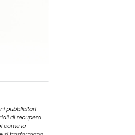
ni pubblicitari
riali di recupero
oi come la
rte si trasformano