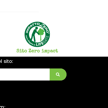
Sito Zero impact
 sito:
am: