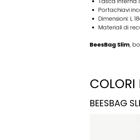
Tasca interna 
Portachiavi in
Dimensioni: L 
Materiali di rec
BeesBag Slim
, b
COLORI D
BEESBAG SLI