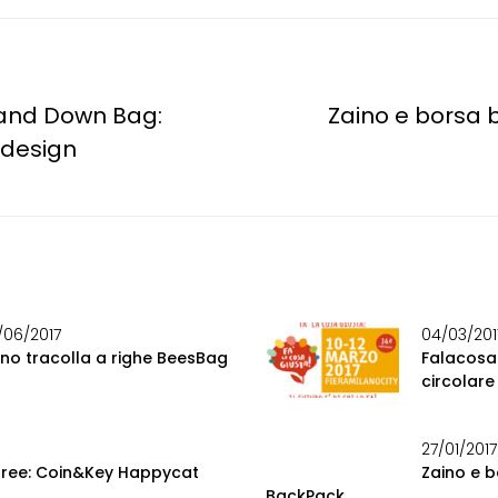
 and Down Bag:
Zaino e borsa 
odesign
/06/2017
04/03/201
ino tracolla a righe BeesBag
Falacosa
circolare
27/01/2017
free: Coin&Key Happycat
Zaino e b
BackPack