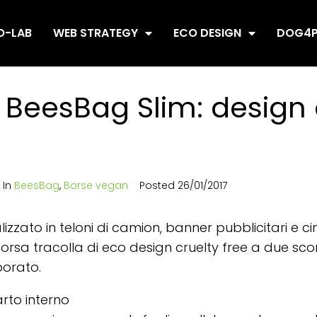
O-LAB
WEB STRATEGY
ECO DESIGN
DOG4P
 BeesBag Slim: design 
In
BeesBag
,
Borse vegan
Posted
26/01/2017
zzato in teloni di camion, banner pubblicitari e cin
borsa tracolla di eco design cruelty free a due sc
porato.
to interno