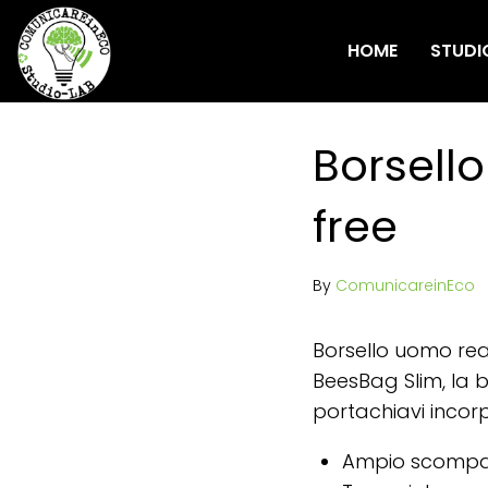
HOME
STUDI
Borsello
free
By
ComunicareinEco
Borsello uomo reali
BeesBag Slim, la 
portachiavi incor
Ampio scompar