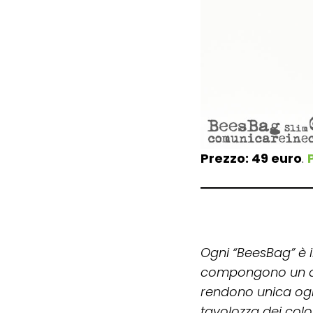
Prezzo: 49 euro
.
Ogni “BeesBag” è ir
compongono un di
rendono unica ogni
tavolozza dei color