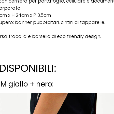
con cerniera per portafoglio, cellulare e document
corporato
18cm x H 24cm x P 3,5cm
upero: banner pubblicitari, cintini di tapparelle.
orsa tracolla e borsello di eco friendly design.
ISPONIBILI:
M giallo + nero: