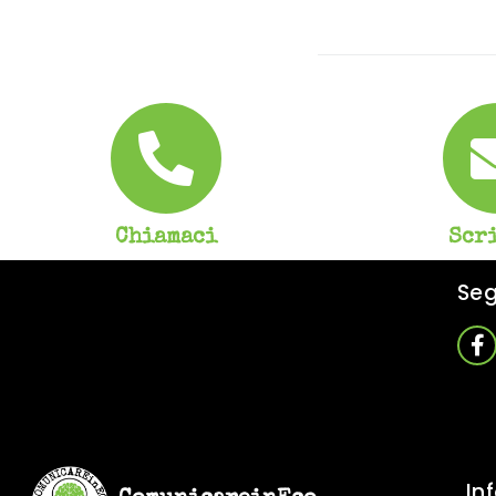
Chiamaci
Scr
Seg
In