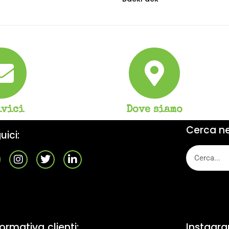
ivici
Dove siamo
Cerca nel
uici:
formativa clienti:
Instagr