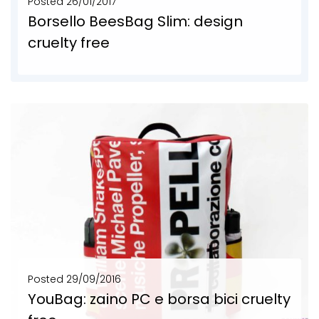
Posted
26/01/2017
Borsello BeesBag Slim: design
cruelty free
Borsello uomo realizzato in teloni di camion, banner pubblicitari e cintini di tapparelle. BeesBag Slim,...
SCOPRI DI PIÙ
Posted
29/09/2016
YouBag: zaino PC e borsa bici cruelty