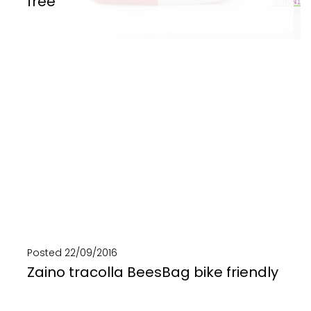
free
Da teloni teatrali e teloni pubblicitari nasce YouBag, zaino PC e borsa bici di eco...
SCOPRI DI PIÙ
Posted
22/09/2016
Zaino tracolla BeesBag bike friendly
1 zaino, 2 borse, 3 modi di indossarla! BeesBag, lo zaino tracolla di eco design...