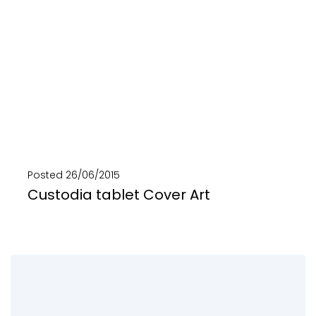
Posted
26/06/2015
Custodia tablet Cover Art
Da teloni di camion e teloni pubblicitari nasce Tablet Cover Art, la custodia di eco...
SCOPRI DI PIÙ