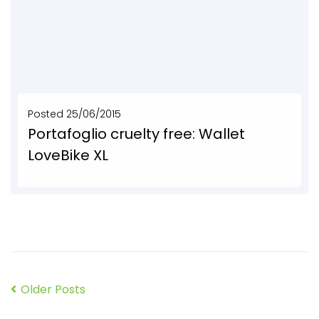
Posted
25/06/2015
Portafoglio cruelty free: Wallet
LoveBike XL
Portafoglio donna dimensione extra large di eco design bike friendly e moda etica made in...
SCOPRI DI PIÙ
Older Posts