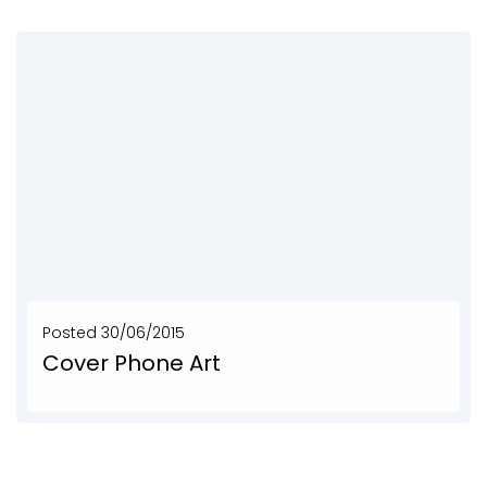
SCOPRI DI PIÙ
Posted
30/06/2015
Cover Phone Art
Da teloni di camion e teloni pubblicitari nasce Cover Phone Art, la custodia di ecodesign...
SCOPRI DI PIÙ