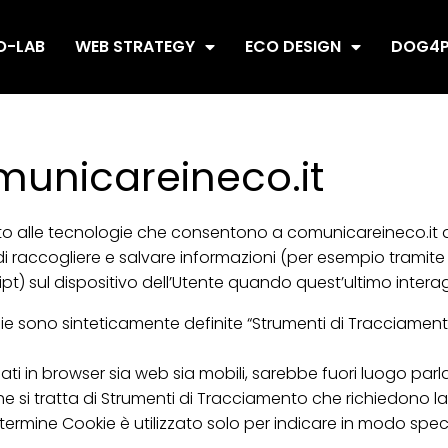
O-LAB
WEB STRATEGY
ECO DESIGN
DOG4P
municareineco.it
 alle tecnologie che consentono a comunicareineco.it di 
i raccogliere e salvare informazioni (per esempio tramite l’
ipt) sul dispositivo dell’Utente quando quest’ultimo inter
e sono sinteticamente definite “Strumenti di Tracciamento”
i in browser sia web sia mobili, sarebbe fuori luogo parla
he si tratta di Strumenti di Tracciamento che richiedono l
termine Cookie è utilizzato solo per indicare in modo speci