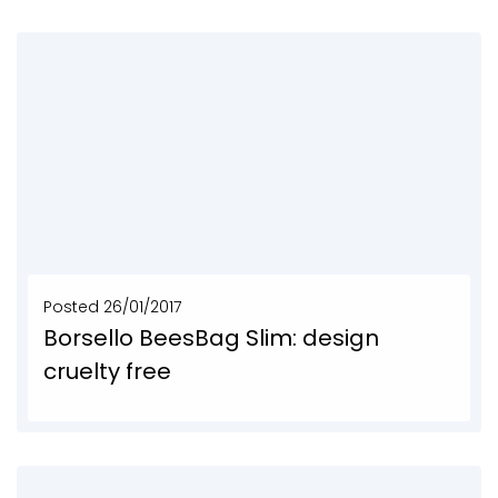
SCOPRI DI PIÙ
Posted
26/01/2017
Borsello BeesBag Slim: design
cruelty free
Borsello uomo realizzato in teloni di camion, banner pubblicitari e cintini di tapparelle. BeesBag Slim,...
SCOPRI DI PIÙ