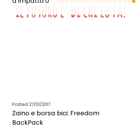
a impatto 0
Falacosagiusta: economia circolare a impatto 0 Dal 10 al 12 Marzo torna a Milano Falacosagiusta!...
SCOPRI DI PIÙ
Posted
27/01/2017
Zaino e borsa bici: Freedom
BackPack
Zaino e borsa bici impermeabile realizzato in pvc riciclato, banner pubblicitari e cinture di sicurezza....