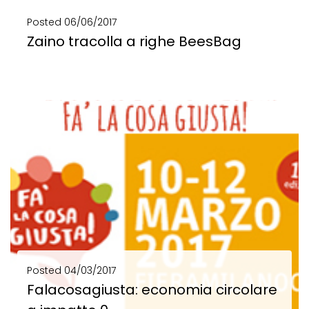
Posted
06/06/2017
Zaino tracolla a righe BeesBag
Zaino - tracolla a righe BeesBag! 1 zaino, 2 borse, 3 modi di indossarla! Realizzata...
SCOPRI DI PIÙ
Posted
04/03/2017
Falacosagiusta: economia circolare