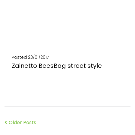
Posted
23/01/2017
Zainetto BeesBag street style
Zaino, borsa e tracolla in un'unica bag! Realizzato in banner pubblicitari, camere d'aria e cintini...
SCOPRI DI PIÙ
Older Posts