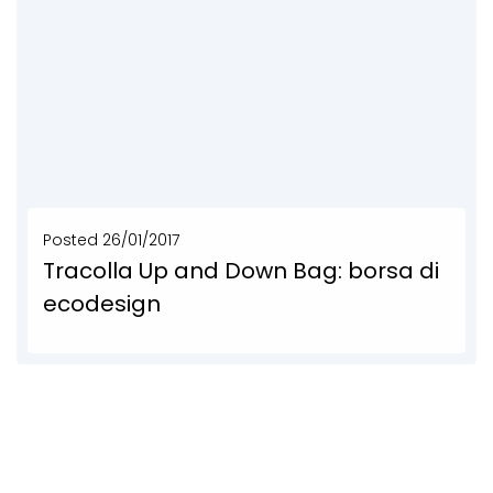
Posted
26/01/2017
Tracolla Up and Down Bag: borsa di
ecodesign
Teloni di camion, banner pubblicitari, cinture di sicurezza e camere d’aria delle biciclette si trasformano...
SCOPRI DI PIÙ