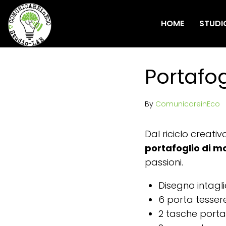
HOME
STUDI
Portafo
By
ComunicareinEco
Dal riciclo creativ
portafoglio di m
passioni.
Disegno intagl
6 porta tesser
2 tasche port