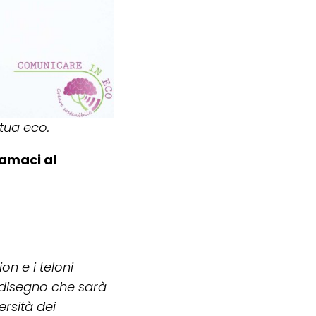
 tua eco.
iamaci al
on e i teloni
 disegno che sarà
ersità dei