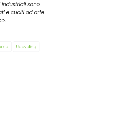
 industriali sono
ti e cuciti ad arte
co
.
Uomo
Upcycling