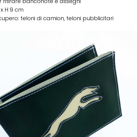
ritirare banconote e assegni
3 x H 9 cm
cupero: teloni di camion, teloni pubblicitari