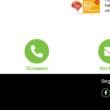
04
Fa
ci
Chiamaci
Scr
Seg