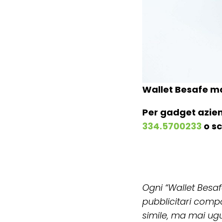
Wallet Besafe m
Per gadget azien
334.5700233
o sc
Ogni “Wallet Besafe
pubblicitari com
simile, ma mai ugu