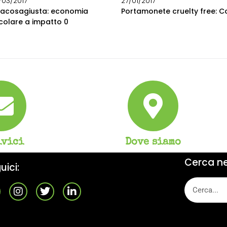
/03/2017
27/01/2017
lacosagiusta: economia
Portamonete cruelty free: 
rcolare a impatto 0
ivici
Dove siamo
Cerca nel
uici: