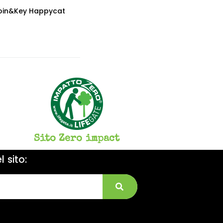
Coin&Key Happycat
Sito Zero impact
 sito: