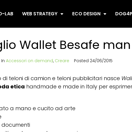
O-LAB
WEB STRATEGY
ECO DESIGN
DOG4P
glio Wallet Besafe man
In
Accessori on demand
,
Creare
Posted
24/06/2015
o di teloni di camion e teloni pubblicitari nasce
Wal
oda etica
handmade e made in Italy per esprimere
iato a mano e cucito ad arte
e
a documenti