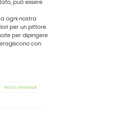
ettato, può essere
a ogni nostra
ori per un pittore.
nsate per dipingere
nteragiscono con
Riciclo Materiali