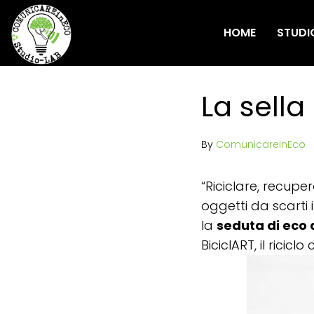
HOME
STUDI
La sella
By
ComunicareinEco
“Riciclare, recuper
oggetti da scarti 
la
seduta di eco 
BiciclART, il ricic