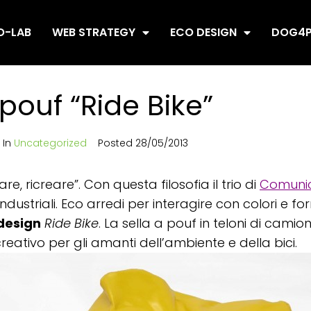
O-LAB
WEB STRATEGY
ECO DESIGN
DOG4P
 pouf “Ride Bike”
In
Uncategorized
Posted
28/05/2013
are, ricreare”. Con questa filosofia il trio di
Comunic
industriali. Eco arredi per interagire con colori e f
design
Ride Bike
. La sella a pouf in teloni di camion
lo creativo per gli amanti dell’ambiente e della bici.