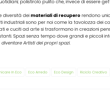
 quotidiani; polistirolo pulito che, invece di essere g
e diversità dei
materiali di recupero
rendono unic
ti industriali sono per noi come la tavolozza dei col
ti e cuciti ad arte si trasformano in creazioni pe
istanti. Spazi senza tempo dove grandi e piccoli i
r
diventare Artisti dei propri spazi.
care In Eco
Eco Arredo
Eco Design
Riciclo Creativo