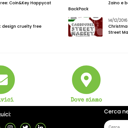
free: Coin&Key Happycat
Zaino e b
BackPack
14/12/2016
 design cruelty free
Christmas
Street Ma
ivici
Dove siamo
Cerca nel
uici: