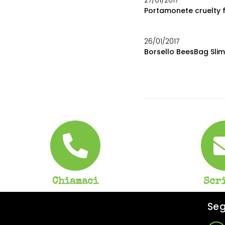
27/01/2017
Portamonete cruelty 
26/01/2017
Borsello BeesBag Slim:
Chiamaci
Scr
Seg