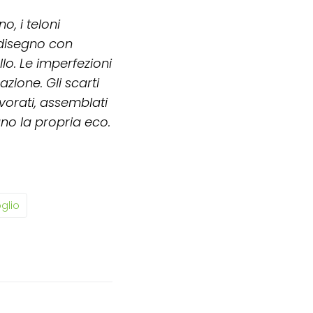
o, i teloni
 disegno con
o. Le imperfezioni
zione. Gli scarti
avorati, assemblati
no la propria eco.
glio