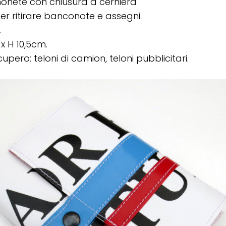
onete con chiusura a cerniera
r ritirare banconote e assegni
.
 x H 10,5cm.
upero: teloni di camion, teloni pubblicitari.