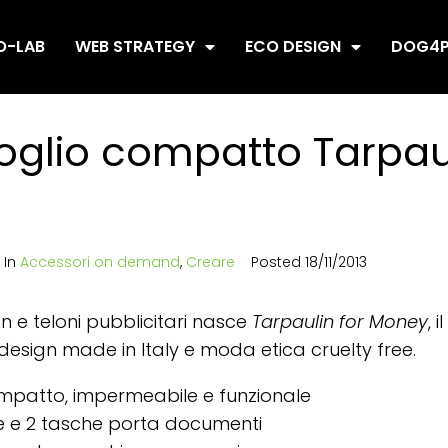
O-LAB
WEB STRATEGY
ECO DESIGN
DOG4P
foglio compatto Tarpau
In
Accessori on demand
,
Creare
Posted
18/11/2013
n e teloni pubblicitari nasce
Tarpaulin for Money
, 
esign made in Italy e moda etica cruelty free.
mpatto, impermeabile e funzionale
e e 2 tasche porta documenti