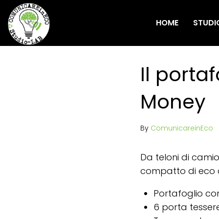
HOME
STUDI
Il porta
Money
By
ComunicareinEco
Da teloni di camio
compatto di eco d
Portafoglio co
6 porta tesser