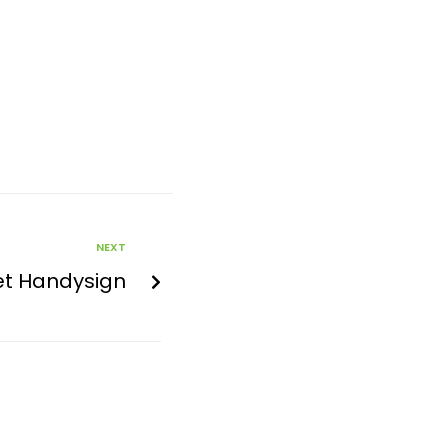
NEXT
let Handysign