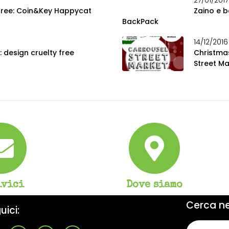
27/01/2017
free: Coin&Key Happycat
Zaino e b
BackPack
14/12/2016
 design cruelty free
Christmas
Street Ma
ivici
Dove siamo
Cerca nel
uici: