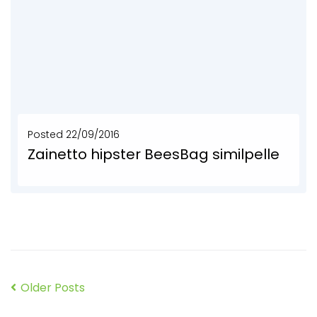
Posted
22/09/2016
Zainetto hipster BeesBag similpelle
Zaino, borsa e tracolla in un'unica bag! Fatta a mano in camere d'aria, teloni di...
SCOPRI DI PIÙ
Older Posts