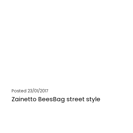
SCOPRI DI PIÙ
Posted
23/01/2017
Zainetto BeesBag street style
Zaino, borsa e tracolla in un'unica bag! Realizzato in banner pubblicitari, camere d'aria e cintini...
SCOPRI DI PIÙ