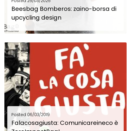
Posted
25/03/2025
Beesbag Bomberos: zaino-borsa di
upcycling design
Beesbag "Bomberos": zaino-borsa di upcycling design 1 zaino, 2 borse, 3 modi d'indossarla: è BeesBag,...
SCOPRI DI PIÙ
Posted
06/03/2019
Falacosagiusta: Comunicareineco è