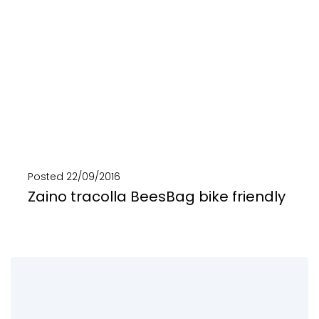
Posted
22/09/2016
Zaino tracolla BeesBag bike friendly
1 zaino, 2 borse, 3 modi di indossarla! BeesBag, lo zaino tracolla di eco design...
SCOPRI DI PIÙ