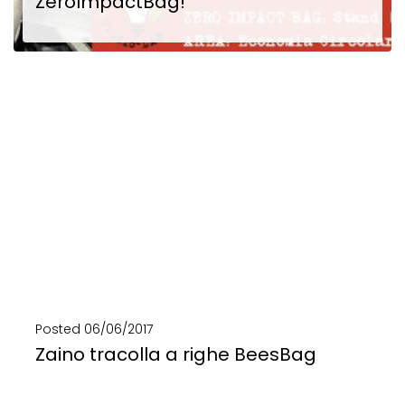
ZeroImpactBag!
Falacosagiusta: Comunicareineco è ZeroImpactBag! A Fa’ La Cosa Giusta: borse vegan, borse bici e zaini...
SCOPRI DI PIÙ
Posted
06/06/2017
Zaino tracolla a righe BeesBag
Zaino - tracolla a righe BeesBag! 1 zaino, 2 borse, 3 modi di indossarla! Realizzata...