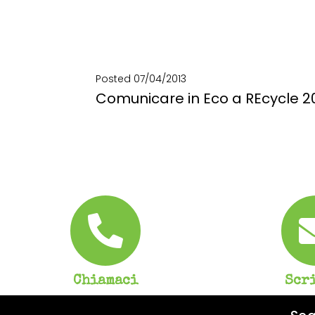
Posted
07/04/2013
Comunicare in Eco a REcycle 2
Un allestimento di eco design per una mostra sostenibile: Recycle Sustainable Exhibition.
SCOPRI DI PIÙ
Chiamaci
Scr