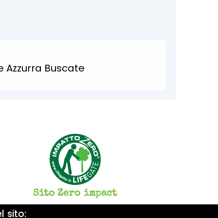
e Azzurra Buscate
rra Buscate. Con il riciclo...
Sito Zero impact
 sito: