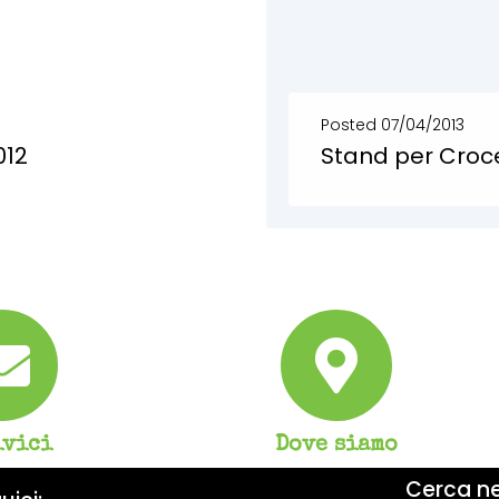
Posted
07/04/2013
012
Stand per Croc
 Spazio pieno da...
Eco arredo per lo stand di una storica Associazione: Croce Azzu
SCOPRI DI PIÙ
ivici
Dove siamo
Cerca nel