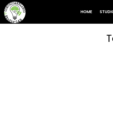
HOME
STUDI
T