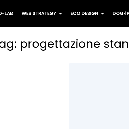
O-LAB
WEB STRATEGY
ECO DESIGN
DOG4P
ag:
progettazione sta