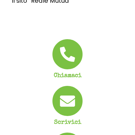
Il sito “Reale Mutua”
Sito web di RealeMutua Castano-Gallarate “Un’Agenzia, due Città” è il titolo di una storia. La...
SCOPRI DI PIÙ
Chiamaci
Scrivici