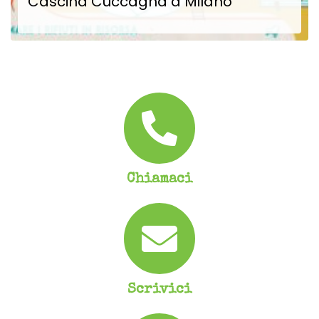
Cascina Cuccagna a Milano
Festival di Giacimenti Urbani in Cascina Cuccagna a Milano 23-25 Novembre: green festival nella City...
SCOPRI DI PIÙ
Chiamaci
Scrivici