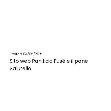
Posted
04/05/2015
Sito web Panificio Fusè e il pane
Salutello
Grafica e web design, fotografia e storytelling si uniscono per raccontare la storia di un’azienda....
SCOPRI DI PIÙ