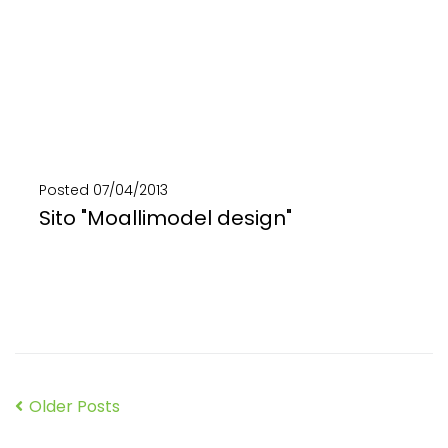
Posted
07/04/2013
Sito "Moallimodel design"
Realizzato da Comunicare in Eco, il sito "MoalliModel Design" è unione di storytelling e grafica...
SCOPRI DI PIÙ
Older Posts