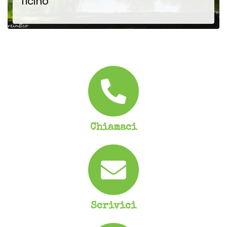
Ticino
Festa del Solstizio: l’eco Festa del Ticino Tre giorni sostenibili.Tre giorni dedicati all’ambiente per un...
SCOPRI DI PIÙ
Chiamaci
Scrivici