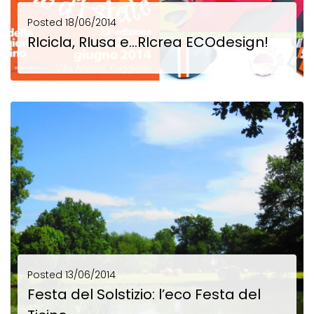
Posted
18/06/2014
RIcicla, RIusa e…RIcrea ECOdesign!
RIcicla, RIusa e…RIcrea ECOdesign! Domenica 22 giugno alla 23° Festa del Solstizio d’Estate, uno spazio...
SCOPRI DI PIÙ
Posted
13/06/2014
Festa del Solstizio: l’eco Festa del