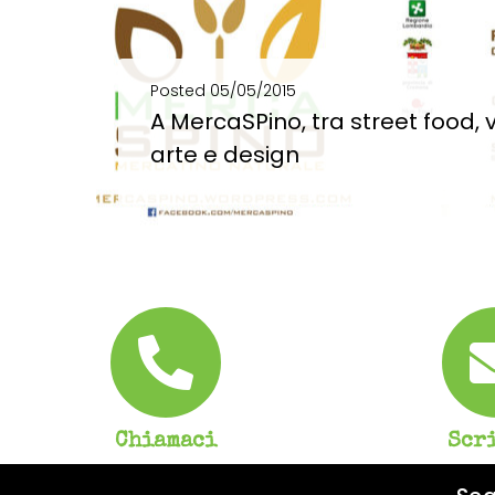
Posted
05/05/2015
A MercaSPino, tra street food, v
arte e design
A MercaSPino, tra street food, vino biologico, arte e design Birre artigianali, maestri vignaioli, cibo...
SCOPRI DI PIÙ
Chiamaci
Scr