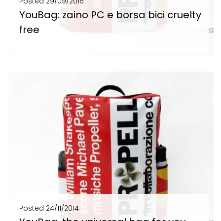
Posted
29/09/2016
YouBag: zaino PC e borsa bici cruelty
free
Da teloni teatrali e teloni pubblicitari nasce YouBag, zaino PC e borsa bici di eco...
SCOPRI DI PIÙ
Posted
24/11/2014