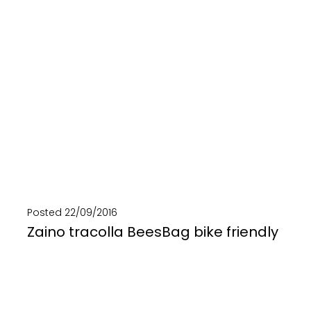
SCOPRI DI PIÙ
Posted
22/09/2016
Zaino tracolla BeesBag bike friendly
1 zaino, 2 borse, 3 modi di indossarla! BeesBag, lo zaino tracolla di eco design...
SCOPRI DI PIÙ