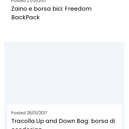
Posted
27/01/2017
Zaino e borsa bici: Freedom
BackPack
Zaino e borsa bici impermeabile realizzato in pvc riciclato, banner pubblicitari e cinture di sicurezza....
SCOPRI DI PIÙ
Posted
26/01/2017
Tracolla Up and Down Bag: borsa di