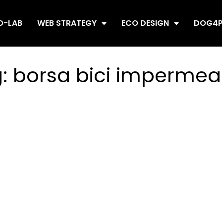
O-LAB
WEB STRATEGY
ECO DESIGN
DOG4P
g:
borsa bici impermea