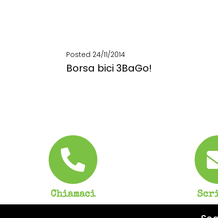
Posted
24/11/2014
Borsa bici 3BaGo!
Borsa bici 3BaGo! Una borsa bici, tre modi di usarla! È 3BaGo, la bike bag da...
SCOPRI DI PIÙ
Chiamaci
Scr