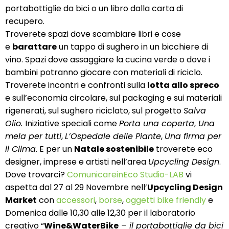
portabottiglie da bici o un libro dalla carta di
recupero.
Troverete spazi dove scambiare libri e cose
e
barattare
un tappo di sughero in un bicchiere di
vino. Spazi dove assaggiare la cucina verde o dove i
bambini potranno giocare con materiali di riciclo.
Troverete incontri e confronti sulla
lotta allo spreco
e sull’economia circolare, sul packaging e sui materiali
rigenerati, sul sughero riciclato, sul progetto
Salva
Olio.
Iniziative speciali come
Porta una coperta
,
Una
mela per tutti
,
L’Ospedale delle Piante
,
Una firma per
il Clima
. E per un
Natale sostenibile
troverete eco
designer, imprese e artisti nell’area
Upcycling Design
.
Dove trovarci?
ComunicareinEco Studio-LAB
vi
aspetta dal 27 al 29 Novembre nell’
Upcycling Design
Market
con
accessori
,
borse
,
oggetti bike friendly
e
Domenica dalle 10,30 alle 12,30 per il laboratorio
creativo “
Wine&WaterBike
– il portabottiglie da bici