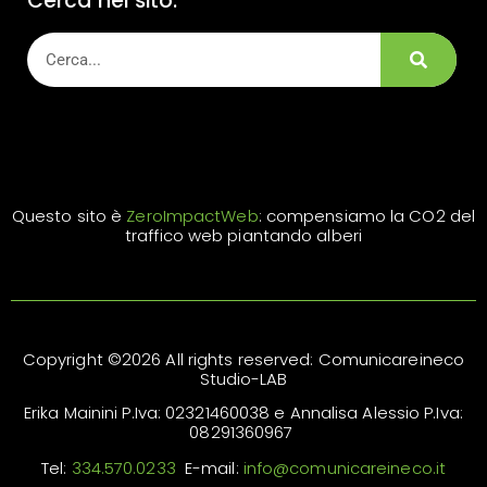
Cerca nel sito:
Questo sito è
ZeroImpactWeb
: compensiamo la CO2 del
traffico web piantando alberi
Copyright ©2026 All rights reserved: Comunicareineco
Studio-LAB
Erika Mainini P.Iva: 02321460038 e Annalisa Alessio P.Iva:
08291360967
Tel:
334.570.0233
E-mail:
info@comunicareineco.it