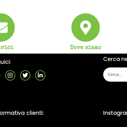
ivici
Dove siamo
Cerca nel
uici:
formativa clienti:
Instagr