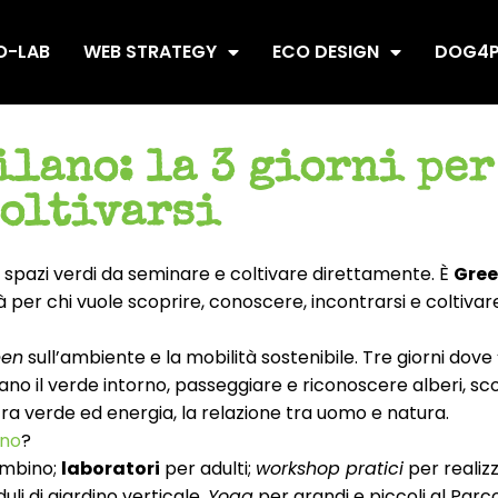
O-LAB
WEB STRATEGY
ECO DESIGN
DOG4P
ilano: la 3 giorni per
coltivarsi
i, spazi verdi da seminare e coltivare direttamente. È
Gree
ttà per chi vuole scoprire, conoscere, incontrarsi e coltiva
een
sull’ambiente e la mobilità sostenibile. Tre giorni dove
no il verde intorno, passeggiare e riconoscere alberi, sc
tra verde ed energia, la relazione tra uomo e natura.
ano
?
ambino;
laboratori
per adulti;
workshop pratici
per realiz
uli di giardino verticale.
Yoga
per grandi e piccoli al Parco