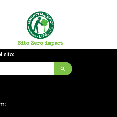
Sito Zero impact
 sito:
am: