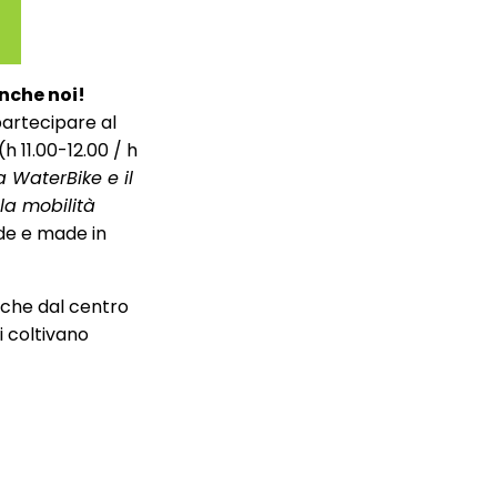
nche noi!
artecipare al
 (h 11.00-12.00 / h
a WaterBike e il
a mobilità
de e made in
 che dal centro
ni coltivano