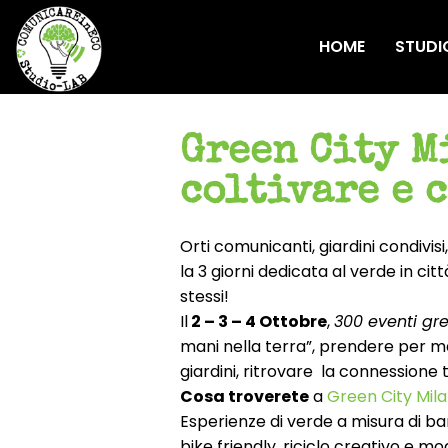
HOME
STUDI
Green City M
coltivare e 
Orti comunicanti, giardini condivis
la 3 giorni dedicata al verde in ci
stessi!
Il
2 – 3 – 4 Ottobre
,
300 eventi gr
mani nella terra”, prendere per ma
giardini, ritrovare la connessione 
Cosa troverete
a
Green City Mil
Esperienze di verde a misura di b
bike friendly, riciclo creativo e mod