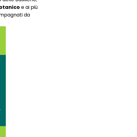
otanico
e ai più
compagnati da