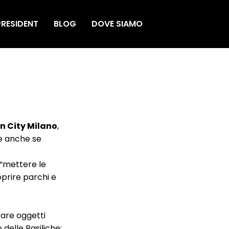
RESIDENT
BLOG
DOVE SIAMO
n City Milano
,
re anche se
 “mettere le
oprire parchi e
zare oggetti
 delle Basiliche;