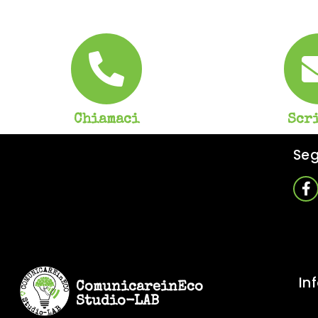
Chiamaci
Scr
Seg
In
ComunicareinEco
Studio-LAB