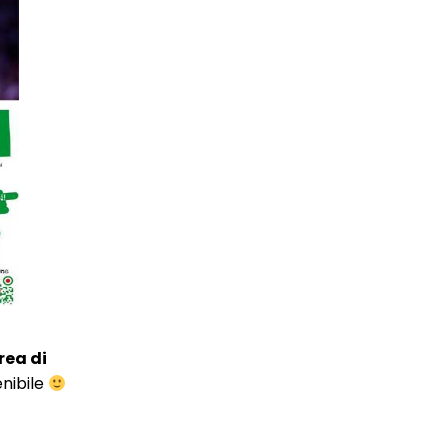
rea di
enibile