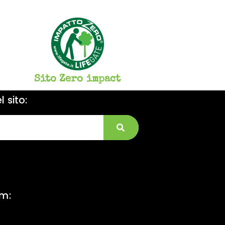
Sito Zero impact
 sito:
am: