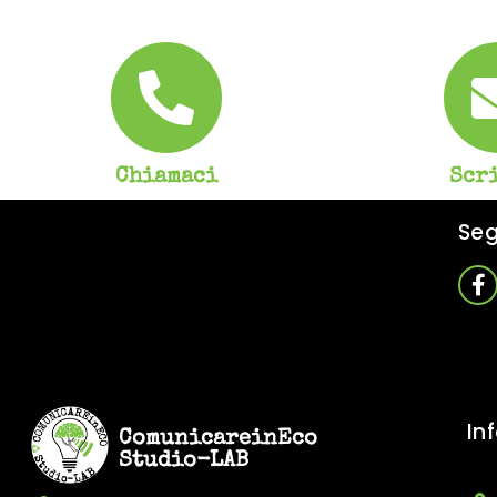
Chiamaci
Scr
Seg
In
ComunicareinEco
Studio-LAB