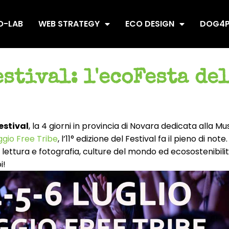
O-LAB
WEB STRATEGY
ECO DESIGN
DOG4P
stival: l'ecoFesta de
estival
, la 4 giorni in provincia di Novara dedicata alla Mu
ggio Free Tribe
, l’11° edizione del Festival fa il pieno di not
o lettura e fotografia, culture del mondo ed ecosostenibili
i!