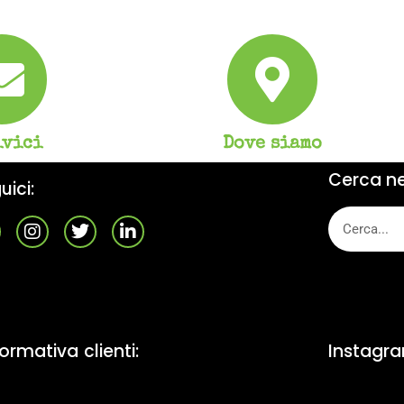
ivici
Dove siamo
Cerca nel
uici:
formativa clienti:
Instagr