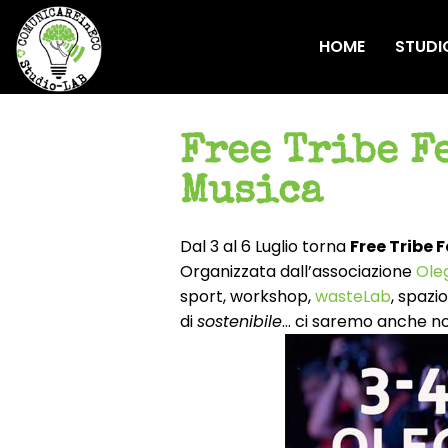
HOME
STUDI
Free Tribe Fe
Musica
Dal 3 al 6 Luglio torna
Free Tribe F
Organizzata dall’associazione
Ole
sport, workshop,
wasteLab
, spazi
di
sostenibile
… ci saremo anche no