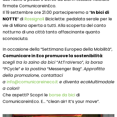
firmate ComunicareinEco.
Il 19 settembre ore 21.00 parteciperemo a “
In bici di
NOTTE
” di
Rossignoli
Biciclette: pedalata serale per le
vie di Milano aperta a tutti. Alla scoperta del canto
notturno di una città tanto affascinante quanto
sconosciuta.
In occasione della “Settimana Europea della Mobilità”,
Comunicare in Eco promuove la sostenibilità
:
scegli tra lo zaino da bici
“AtTraVerso”
, la borsa
“PCycle”
e la postina
“Messenger Bag”.
Approfitta
della promozione, contattaci
a
info@comunicareineco.it
e diventa ecoMultimodale
a colori!
Che aspetti? Scopri le
borse da bici
di
ComunicareinEco. E… “clean air! It’s your move”.