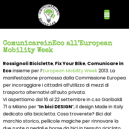
ComunicareinEco all’European
Mobility Week
Rossignoli Biciclette
,
Fix Your Bike
,
Comunicare in
Eco
insieme per l’
European Mobility Week
2013. La
manifestazione promossa dalla Commissione Europea
per incoraggiare i cittadini all’utilizzo di mezzi di
trasporto alternativi all’auto privata.
Vi aspettiamo dal 16 al 22 settembre in c.so Garibaldi
71 a Milano per “
In bici DESIGN
”, il design Made in Italy
dedicato alla bicicletta. Cosa troverete? Bici dal
marchio storico, pellicole magiche per rinnovare la
due ruote a pedali e borse da bici in tessuto riciclato