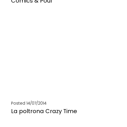
Comics & Pouf
Da teloni di camion e fantasia d'artista nascono Comics&Pouf. I pouf di eco design che...
SCOPRI DI PIÙ
Posted
14/07/2014
La poltrona Crazy Time
Ideata per il Fuorisalone 2013, Crazy Time è la poltrona di ecodesign ispirata all'orologio matto...