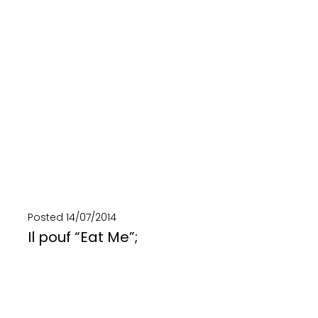
SCOPRI DI PIÙ
Posted
14/07/2014
Il pouf “Eat Me”;
Creato per il Fuorisalone 2013, Eat Me è pouf baby e poggiapiedi di ecodesign ispirato...
SCOPRI DI PIÙ