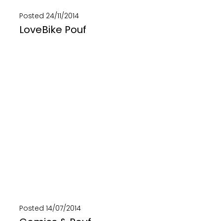
Posted
24/11/2014
LoveBike Pouf
Dalla passione per il riciclo creativo e il creare sostenibile nasce LoveBike Pouf. La poltrona-pouf...
SCOPRI DI PIÙ
Posted
14/07/2014