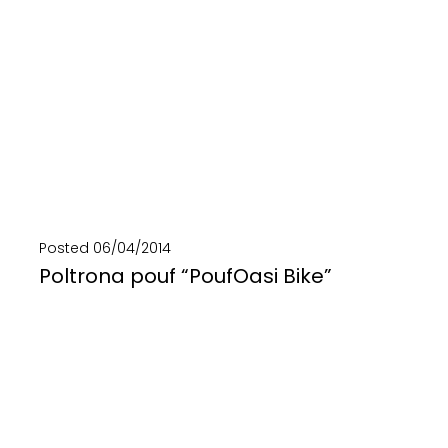
Posted
06/04/2014
Poltrona pouf “PoufOasi Bike”
Le camere d’aria di biciclette hanno una seconda vita! Lavorate, assemblate e cucite ad arte...
SCOPRI DI PIÙ