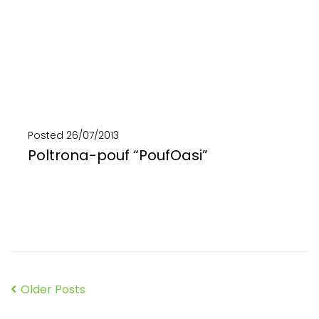
Posted
26/07/2013
Poltrona-pouf “PoufOasi”
Dall’armonia tra design e arte del riciclo nasce PoufOasi. La poltrona-pouf in teloni di camion...
SCOPRI DI PIÙ
Older Posts