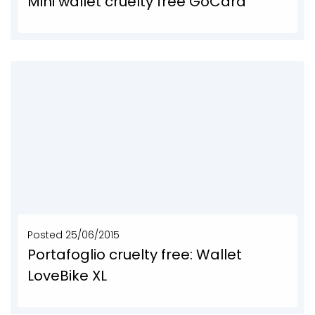
Mini wallet cruelty free GoCard
Dall’unione di teloni di camion, banner pubblicitari e bretelle di reggiseno nasce GoCard. Il mini...
SCOPRI DI PIÙ
Posted
25/06/2015
Portafoglio cruelty free: Wallet
LoveBike XL
Portafoglio donna dimensione extra large di eco design bike friendly e moda etica made in...