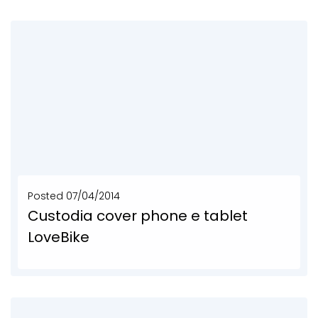
SCOPRI DI PIÙ
Posted
07/04/2014
Custodia cover phone e tablet
LoveBike
Iphone e Ipad case, porta tablet e smartphone personalizzato. Cover LoveBike è la custodia bike...
SCOPRI DI PIÙ