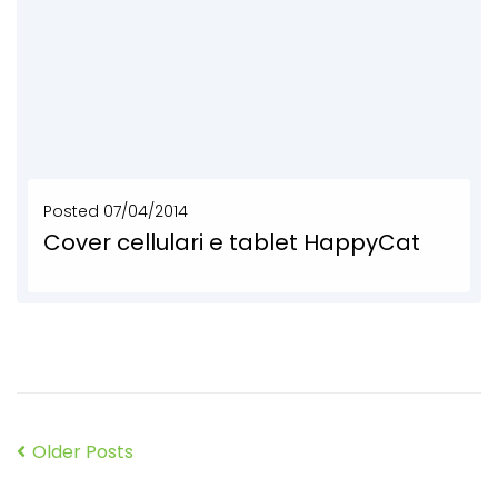
Posted
07/04/2014
Cover cellulari e tablet HappyCat
Cover cellulari e tablet, Iphone e Ipad case personalizzato. Cover Happycat è la custodia cruelty free...
SCOPRI DI PIÙ
Older Posts