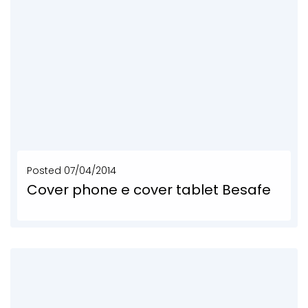
Posted
07/04/2014
Cover phone e cover tablet Besafe
Iphone e Ipad case, porta tablet e smartphone personalizzato. Cover Besafe è la custodia cruelty free...
SCOPRI DI PIÙ